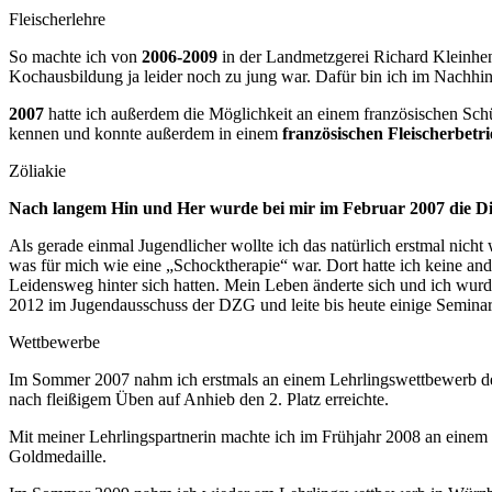
Fleischerlehre
So machte ich von
2006-2009
in der Landmetzgerei Richard Kleinhen
Kochausbildung ja leider noch zu jung war. Dafür bin ich im Nachhine
2007
hatte ich außerdem die Möglichkeit an einem französischen Schü
kennen und konnte außerdem in einem
französischen Fleischerbetr
Zöliakie
Nach langem Hin und Her wurde bei mir im Februar 2007 die Diag
Als gerade einmal Jugendlicher wollte ich das natürlich erstmal nich
was für mich wie eine „Schocktherapie“ war. Dort hatte ich keine an
Leidensweg hinter sich hatten. Mein Leben änderte sich und ich wurde
2012 im Jugendausschuss der DZG und leite bis heute einige Seminare 
Wettbewerbe
Im Sommer 2007 nahm ich erstmals an einem Lehrlingswettbewerb des
nach fleißigem Üben auf Anhieb den 2. Platz erreichte.
Mit meiner Lehrlingspartnerin machte ich im Frühjahr 2008 an einem
Goldmedaille.