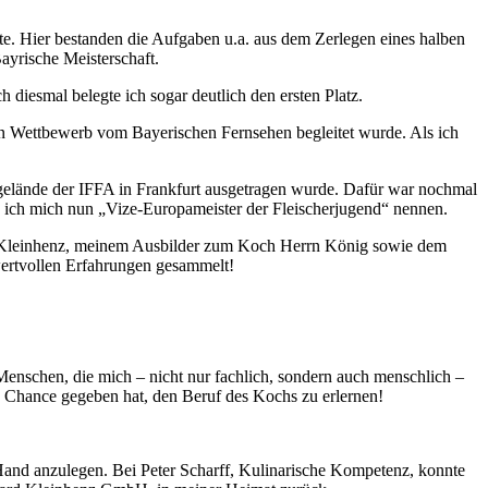
te. Hier bestanden die Aufgaben u.a. aus dem Zerlegen eines halben
Bayrische Meisterschaft.
 diesmal belegte ich sogar deutlich den ersten Platz.
zen Wettbewerb vom Bayerischen Fernsehen begleitet wurde. Als ich
egelände der IFFA in Frankfurt ausgetragen wurde. Dafür war nochmal
nn ich mich nun „Vize-Europameister der Fleischerjugend“ nennen.
rn Kleinhenz, meinem Ausbilder zum Koch Herrn König sowie dem
wertvollen Erfahrungen gesammelt!
Menschen, die mich – nicht nur fachlich, sondern auch menschlich –
ie Chance gegeben hat, den Beruf des Kochs zu erlernen!
 Hand anzulegen. Bei Peter Scharff, Kulinarische Kompetenz, konnte