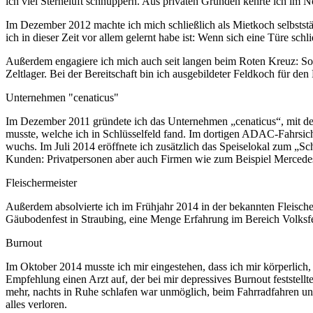
ich viel Sterneluft schnuppern. Aus privaten Gründen kehrte ich im
Im Dezember 2012 machte ich mich schließlich als Mietkoch selbstst
ich in dieser Zeit vor allem gelernt habe ist: Wenn sich eine Türe schli
Außerdem engagiere ich mich auch seit langen beim Roten Kreuz: Sow
Zeltlager. Bei der Bereitschaft bin ich ausgebildeter Feldkoch für den
Unternehmen "cenaticus"
Im Dezember 2011 gründete ich das Unternehmen „cenaticus“, mit dem
musste, welche ich in Schlüsselfeld fand. Im dortigen ADAC-Fahrsi
wuchs. Im Juli 2014 eröffnete ich zusätzlich das Speiselokal zum 
Kunden: Privatpersonen aber auch Firmen wie zum Beispiel Merced
Fleischermeister
Außerdem absolvierte ich im Frühjahr 2014 in der bekannten Fleisch
Gäubodenfest in Straubing, eine Menge Erfahrung im Bereich Volksf
Burnout
Im Oktober 2014 musste ich mir eingestehen, dass ich mir körperlich, 
Empfehlung einen Arzt auf, der bei mir depressives Burnout feststellt
mehr, nachts in Ruhe schlafen war unmöglich, beim Fahrradfahren und
alles verloren.