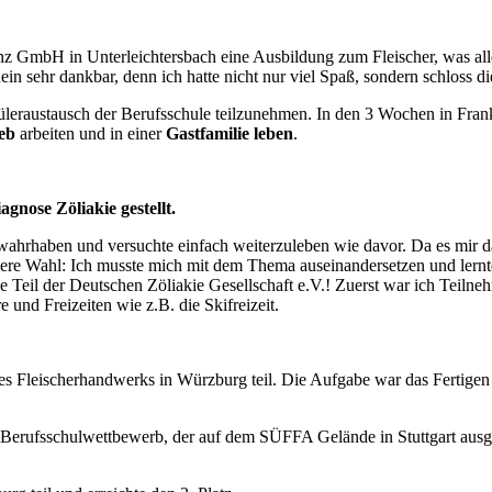
z GmbH in Unterleichtersbach eine Ausbildung zum Fleischer, was alle
in sehr dankbar, denn ich hatte nicht nur viel Spaß, sondern schloss d
leraustausch der Berufsschule teilzunehmen. In den 3 Wochen in Frank
ieb
arbeiten und in einer
Gastfamilie leben
.
nose Zöliakie gestellt.
t wahrhaben und versuchte einfach weiterzuleben wie davor. Da es mir 
dere Wahl: Ich musste mich mit dem Thema auseinandersetzen und lernte
 Teil der Deutschen Zöliakie Gesellschaft e.V.! Zuerst war ich Teilneh
und Freizeiten wie z.B. die Skifreizeit.
 Fleischerhandwerks in Würzburg teil. Die Aufgabe war das Fertigen e
 Berufsschulwettbewerb, der auf dem SÜFFA Gelände in Stuttgart ausget