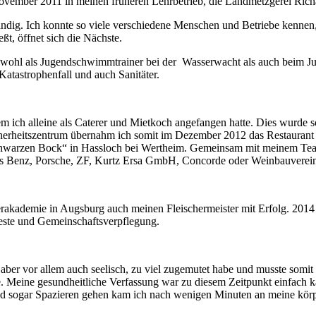
 November 2011 in meinen früheren Lehrbetrieb, die Landmetzgerei Ri
ändig. Ich konnte so viele verschiedene Menschen und Betriebe kennen
eßt, öffnet sich die Nächste.
ohl als Jugendschwimmtrainer bei der Wasserwacht als auch beim Juge
 Katastrophenfall und auch Sanitäter.
 ich alleine als Caterer und Mietkoch angefangen hatte. Dies wurde 
cherheitszentrum übernahm ich somit im Dezember 2012 das Restaurant
„Schwarzen Bock“ in Hassloch bei Wertheim. Gemeinsam mit meinem Team
es Benz, Porsche, ZF, Kurtz Ersa GmbH, Concorde oder Weinbauvere
erakademie in Augsburg auch meinen Fleischermeister mit Erfolg. 2014
este und Gemeinschaftsverpflegung.
aber vor allem auch seelisch, zu viel zugemutet habe und musste somit 
e. Meine gesundheitliche Verfassung war zu diesem Zeitpunkt einfach ka
 sogar Spazieren gehen kam ich nach wenigen Minuten an meine körperli