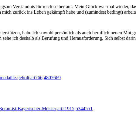
gsam Verständnis für mich selber auf. Mein Glück war mal wieder, dass
ch mich zurück ins Leben gekämpft habe und (zumindest bedingt) arbeit
nterstützen, habe ich sowohl persönlich als auch beruflich neuen Mut g
 sehe ich deshalb als Berufung und Herausforderung. Sich selbst darin
medaille-geholt;art766,4807669
Beran-ist-Bayerischer-Meister;art21915,5344551