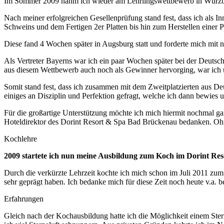
Im Sommer 2009 nahm ich wieder am Lehrlingswettbewerb in Würzburg
Nach meiner erfolgreichen Gesellenprüfung stand fest, dass ich als 
Schweins und dem Fertigen 2er Platten bis hin zum Herstellen einer Pas
Diese fand 4 Wochen später in Augsburg statt und forderte mich mit n
Als Vertreter Bayerns war ich ein paar Wochen später bei der Deutsc
aus diesem Wettbewerb auch noch als Gewinner hervorging, war ich ü
Somit stand fest, dass ich zusammen mit dem Zweitplatzierten aus D
einiges an Disziplin und Perfektion gefragt, welche ich dann bewies
Für die großartige Unterstützung möchte ich mich hiermit nochmal 
Hoteldirektor des Dorint Resort & Spa Bad Brückenau bedanken. Ohne
Kochlehre
2009 startete ich nun meine Ausbildung zum Koch im Dorint Re
Durch die verkürzte Lehrzeit kochte ich mich schon im Juli 2011 zum
sehr geprägt haben. Ich bedanke mich für diese Zeit noch heute v.a. 
Erfahrungen
Gleich nach der Kochausbildung hatte ich die Möglichkeit einem Ster