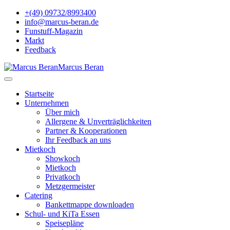
+(49) 09732/8993400
info@marcus-beran.de
Funstuff-Magazin
Markt
Feedback
Marcus Beran
Startseite
Unternehmen
Über mich
Allergene & Unverträglichkeiten
Partner & Kooperationen
Ihr Feedback an uns
Mietkoch
Showkoch
Mietkoch
Privatkoch
Metzgermeister
Catering
Bankettmappe downloaden
Schul- und KiTa Essen
Speisepläne