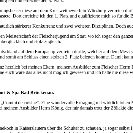
 teil und erreichte den 3. Platz.
Innungsbester diese auf dem Kreiswettbewerb in Würzburg vertreten durf
tete. Dort erreichte ich den 1. Platz und qualifizierte mich so für die 
atürlich stärkerer Konkurrenz und zwei weiteren Disziplinen. Doch auch
hen Meisterschaft der Fleischerjugend am Start, wo ich sogar den gan
berglücklich und stolz zugleich.
eutschland auf dem Europacup vertreten durfte, welcher auf dem Mess
 und somit am Schluss einen stolzen 2. Platz belegen konnte. Damit ka
ganz herzlich bei meinen Eltern, meinem Ausbilder zum Fleischer Her
 euch wäre das alles nicht möglich gewesen und ich hätte nie diese 
sort & Spa Bad Brückenau.
 „Commi de cuisine“. Eine wundervolle Erfragung mit wirklich tollen 
bei meinem Ausbilder Herrn König, der mir damals trotz der Zöliakie d
nekoch in Kaiserslautern über die Schulter zu schauen, ja sogar selbst