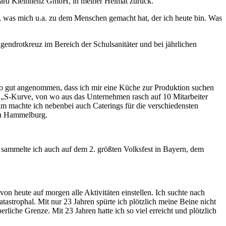
chard Kleinhenz GmbH, in meiner Heimat zurück.
, was mich u.a. zu dem Menschen gemacht hat, der ich heute bin. Was
ndrotkreuz im Bereich der Schulsanitäter und bei jährlichen
so gut angenommen, dass ich mir eine Küche zur Produktion suchen
 „S-Kurve, von wo aus das Unternehmen rasch auf 10 Mitarbeiter
 machte ich nebenbei auch Caterings für die verschiedensten
in Hammelburg.
 sammelte ich auch auf dem 2. größten Volksfest in Bayern, dem
von heute auf morgen alle Aktivitäten einstellen. Ich suchte nach
tastrophal. Mit nur 23 Jahren spürte ich plötzlich meine Beine nicht
che Grenze. Mit 23 Jahren hatte ich so viel erreicht und plötzlich